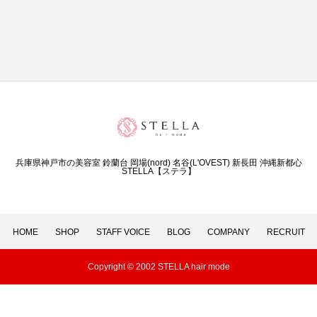
兵庫県神戸市の美容室 鈴蘭台 岡場(nord) 名谷(L'OVEST) 新長田 沖縄新都心
STELLA【ステラ】
HOME
SHOP
STAFF VOICE
BLOG
COMPANY
RECRUIT
Copyright © 2002 STELLA hair mode
シェア
鈴蘭台
nord
LOVEST
新長田
三ノ宮