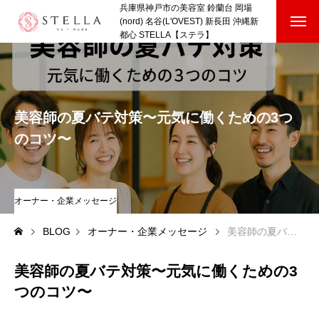
兵庫県神戸市の美容室 鈴蘭台 岡場
(nord) 名谷(L'OVEST) 新長田 沖縄新
都心 STELLA【ステラ】
HOME
SHOP
美容師の夏バテ対策〜元気に働くための3つ
STAFF VOICE
のコツ〜
BLOG
COMPANY
オーナー・企業メッセージ
BLOG
オーナー・企業メッセージ
美容師の夏バテ対策〜元気に働くための3つのコツ〜
RECRUIT
美容師の夏バテ対策〜元気に働くための3
HOME
SHOP
STAFF VOICE
BLOG
COMPANY
RECRUI
つのコツ〜