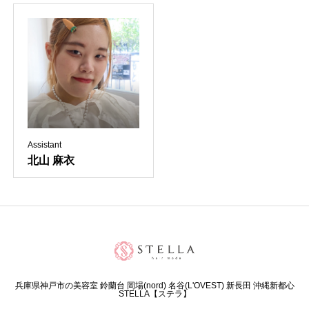
Assistant
北山 麻衣
兵庫県神戸市の美容室 鈴蘭台 岡場(nord) 名谷(L'OVEST) 新長田 沖縄新都心
STELLA【ステラ】