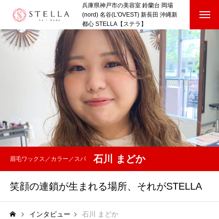
兵庫県神戸市の美容室 鈴蘭台 岡場
(nord) 名谷(L'OVEST) 新長田 沖縄新
都心 STELLA【ステラ】
HOME
SHOP
STAFF VOICE
BLOG
COMPANY
石川 まどか
眉毛ワックス／カラー／スパ
RECRUIT
笑顔の連鎖が生まれる場所、それがSTELLA
HOME
SHOP
STAFF VOICE
BLOG
COMPANY
RECRUI
インタビュー
石川 まどか