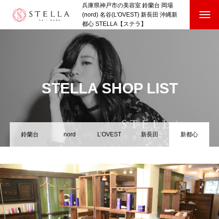
兵庫県神戸市の美容室 鈴蘭台 岡場
(nord) 名谷(L'OVEST) 新長田 沖縄新
都心 STELLA【ステラ】
HOME
SHOP
STELLA SHOP LIST
STAFF VOICE
BLOG
鈴蘭台
nord
L’OVEST
新長田
新都心
COMPANY
RECRUIT
HOME
SHOP
STAFF VOICE
BLOG
COMPANY
RECRUI