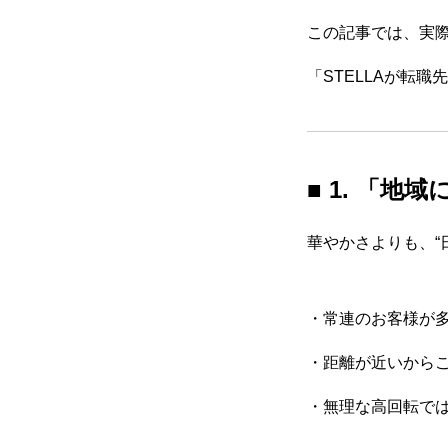
この記事では、実
「STELLAが転
■ 1. 「
華やかさよりも、“
・常連のお客様が
・距離が近いから
・無理な高回転で