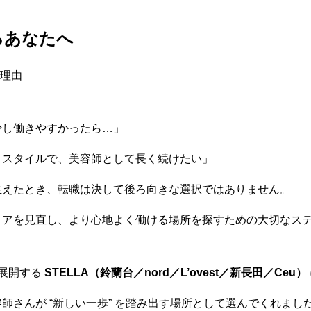
るあなたへ
る理由
少し働きやすかったら…」
うスタイルで、美容師として長く続けたい」
生えたとき、転職は決して後ろ向きな選択ではありません。
リアを見直し、より心地よく働ける場所を探すための大切なス
を展開する
STELLA（鈴蘭台／nord／L’ovest／新長田／Ceu）
師さんが “新しい一歩” を踏み出す場所として選んでくれまし