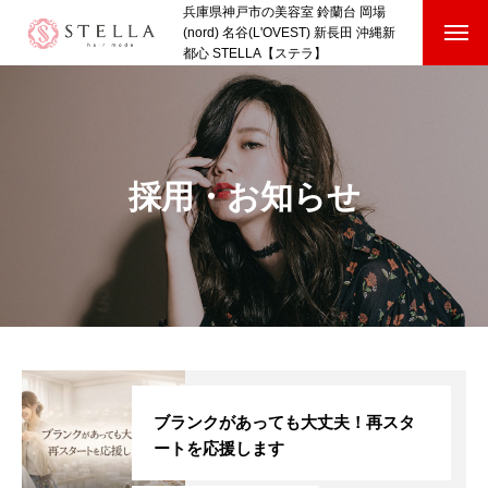
兵庫県神戸市の美容室 鈴蘭台 岡場
(nord) 名谷(L'OVEST) 新長田 沖縄新
都心 STELLA【ステラ】
HOME
SHOP
採用・お知らせ
STAFF VOICE
BLOG
COMPANY
RECRUIT
HOME
SHOP
STAFF VOICE
BLOG
COMPANY
RECRUI
ブランクがあっても大丈夫！再スタ
ートを応援します