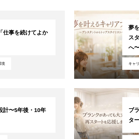
夢
「仕事を続けてよか
ス
へ
環境
キャ
計〜5年後・10年
ブ
タ