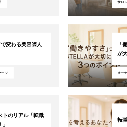
育
サロ
アで変わる美容師人
「働
が
セージ
オー
ストのリアル「転職
転
！」