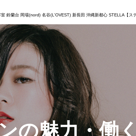
鈴蘭台 岡場(nord) 名谷(L'OVEST) 新長田 沖縄新都心 STELLA【
ンの魅力・働