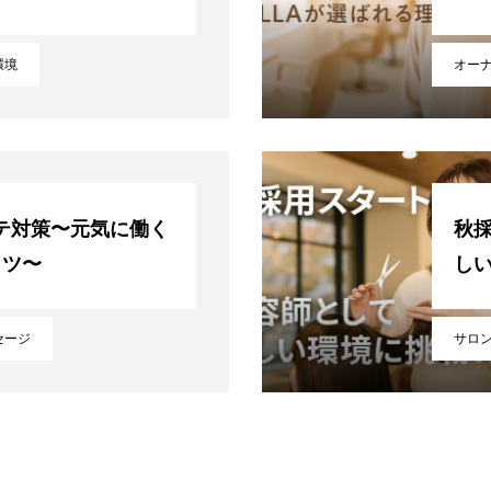
環境
オー
テ対策〜元気に働く
秋
コツ〜
し
セージ
サロ