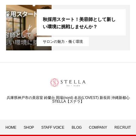
秋採用スタート！美容師として新し
い環境に挑戦しませんか？
サロンの魅力・働く環境
兵庫県神戸市の美容室 鈴蘭台 岡場(nord) 名谷(L'OVEST) 新長田 沖縄新都心
STELLA【ステラ】
HOME
SHOP
STAFF VOICE
BLOG
COMPANY
RECRUIT