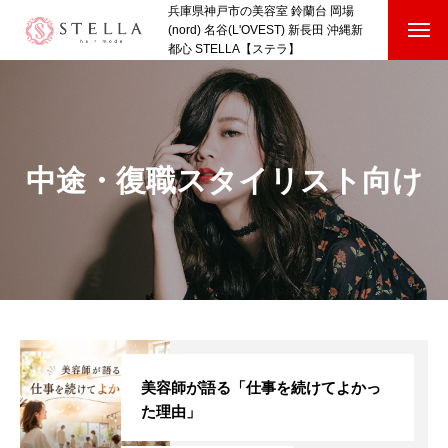
兵庫県神戸市の美容室 鈴蘭台 岡場
(nord) 名谷(L'OVEST) 新長田 沖縄新
都心 STELLA【ステラ】
HOME
SHOP
中途・復職スタイリスト向け
STAFF VOICE
BLOG
COMPANY
RECRUIT
HOME
SHOP
STAFF VOICE
BLOG
COMPANY
RECRUI
美容師が語る「仕事を続けてよかっ
た理由」